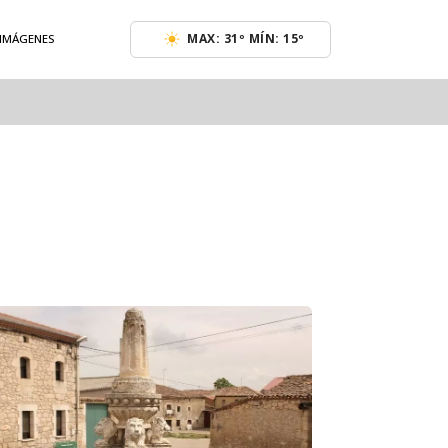
MAX: 31º MÍN: 15º
 IMÁGENES